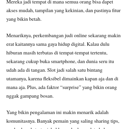
Mereka jadi tempat di mana semua orang bisa dapet
akses mudah, tampilan yang kekinian, dan pastinya fitur
yang bikin betah.
Menariknya, perkembangan judi online sekarang makin
erat kaitannya sama gaya hidup digital. Kalau dulu
hiburan masih terbatas di tempat-tempat tertentu,
sekarang cukup buka smartphone, dan dunia seru itu
udah ada di tangan. Slot jadi salah satu bintang
utamanya, karena fleksibel dimainkan kapan aja dan di
mana aja. Plus, ada faktor “surprise” yang bikin orang
nggak gampang bosan.
Yang bikin pengalaman ini makin menarik adalah
komunitasnya. Banyak pemain yang saling sharing tips,