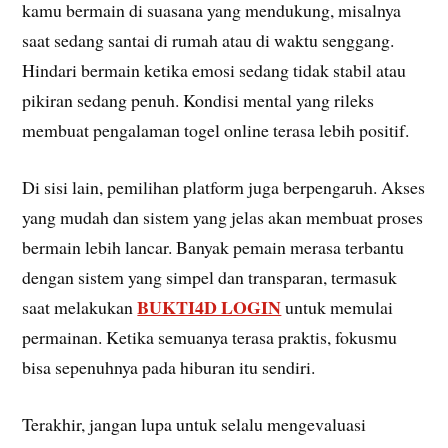
kamu bermain di suasana yang mendukung, misalnya
saat sedang santai di rumah atau di waktu senggang.
Hindari bermain ketika emosi sedang tidak stabil atau
pikiran sedang penuh. Kondisi mental yang rileks
membuat pengalaman togel online terasa lebih positif.
Di sisi lain, pemilihan platform juga berpengaruh. Akses
yang mudah dan sistem yang jelas akan membuat proses
bermain lebih lancar. Banyak pemain merasa terbantu
dengan sistem yang simpel dan transparan, termasuk
BUKTI4D LOGIN
saat melakukan
untuk memulai
permainan. Ketika semuanya terasa praktis, fokusmu
bisa sepenuhnya pada hiburan itu sendiri.
Terakhir, jangan lupa untuk selalu mengevaluasi