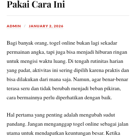
Pakai Cara Ini
ADMIN
JANUARY 2, 2026
Bagi banyak orang, togel online bukan lagi sekadar
permainan angka, tapi juga bisa menjadi hiburan ringan
untuk mengisi waktu luang. Di tengah rutinitas harian
yang padat, aktivitas ini sering dipilih karena praktis dan
bisa dilakukan dari mana saja. Namun, agar benar-benar
terasa seru dan tidak berubah menjadi beban pikiran,
cara bermainnya perlu diperhatikan dengan baik.
Hal pertama yang penting adalah mengubah sudut
pandang. Jangan menganggap togel online sebagai jalan
utama untuk mendapatkan keuntungan besar. Ketika