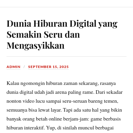
Dunia Hiburan Digital yang
Semakin Seru dan
Mengasyikkan
ADMIN
SEPTEMBER 15, 2025
Kalau ngomongin hiburan zaman sekarang, rasanya
dunia digital udah jadi arena paling rame. Dari sekadar
nonton video lucu sampai seru-seruan bareng temen,
semuanya bisa lewat layar. Tapi ada satu hal yang bikin
banyak orang betah online berjam-jam: game berbasis
hiburan interaktif. Yup, di sinilah muncul berbagai