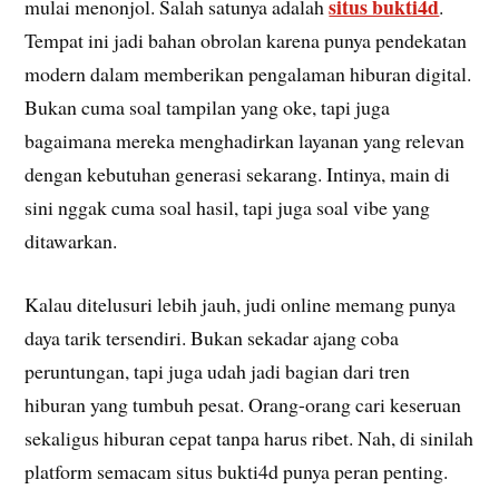
situs bukti4d
mulai menonjol. Salah satunya adalah
.
Tempat ini jadi bahan obrolan karena punya pendekatan
modern dalam memberikan pengalaman hiburan digital.
Bukan cuma soal tampilan yang oke, tapi juga
bagaimana mereka menghadirkan layanan yang relevan
dengan kebutuhan generasi sekarang. Intinya, main di
sini nggak cuma soal hasil, tapi juga soal vibe yang
ditawarkan.
Kalau ditelusuri lebih jauh, judi online memang punya
daya tarik tersendiri. Bukan sekadar ajang coba
peruntungan, tapi juga udah jadi bagian dari tren
hiburan yang tumbuh pesat. Orang-orang cari keseruan
sekaligus hiburan cepat tanpa harus ribet. Nah, di sinilah
platform semacam situs bukti4d punya peran penting.