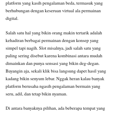
platform yang kasih pengalaman beda, termasuk yang
berhubungan dengan keseruan virtual ala permainan
digital.
Salah satu hal yang bikin orang makin tertarik adalah
kehadiran berbagai permainan dengan konsep yang
simpel tapi nagih. Slot misalnya, jadi salah satu yang
paling sering disebut karena kombinasi antara mudah
dimainkan dan punya sensasi yang bikin deg-degan.
Bayangin aja, sekali klik bisa langsung dapet hasil yang
kadang bikin senyum lebar. Nggak heran kalau banyak
platform berusaha ngasih pengalaman bermain yang
seru, adil, dan tetap bikin nyaman.
Di antara banyaknya pilihan, ada beberapa tempat yang