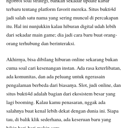
ngobrol soal strategi, bahkan sekadar update kabar
terbaru tentang platform favorit mereka. Situs bukti4d
jadi salah satu nama yang sering muncul di percakapan
itu. Hal ini nunjukkin kalau hiburan digital udah lebih
dari sekadar main game; dia jadi cara baru buat orang-
orang terhubung dan berinteraksi.
Akhirnya, bisa dibilang hiburan online sekarang bukan
cuma soal cari kesenangan instan. Ada rasa keterlibatan,
ada komunitas, dan ada peluang untuk ngerasain
pengalaman berbeda dari biasanya. Slot, judi online, dan
situs bukti4d adalah bagian dari ekosistem besar yang
lagi booming. Kalau kamu penasaran, nggak ada
salahnya buat kenal lebih dekat dengan dunia ini. Siapa
tau, di balik klik sederhana, ada keseruan baru yang
bikin hari-hari makin seru.