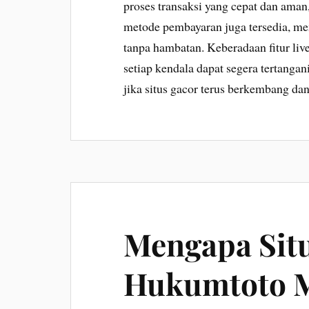
proses transaksi yang cepat dan aman
metode pembayaran juga tersedia, m
tanpa hambatan. Keberadaan fitur li
setiap kendala dapat segera tertangan
jika situs gacor terus berkembang da
Mengapa Sit
Hukumtoto M