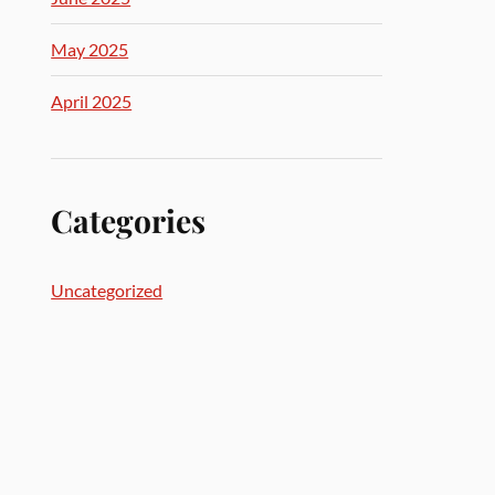
May 2025
April 2025
Categories
Uncategorized