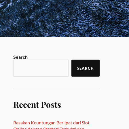
Search
SEARCH
Recent Posts
Rasakan Keuntungan Berlipat dari Slot
Online dengan Strategi Terbukti dan