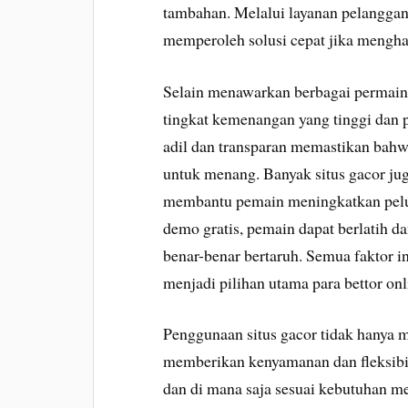
tambahan. Melalui layanan pelanggan
memperoleh solusi cepat jika mengha
Selain menawarkan berbagai permaina
tingkat kemenangan yang tinggi dan 
adil dan transparan memastikan bah
untuk menang. Banyak situs gacor ju
membantu pemain meningkatkan pelu
demo gratis, pemain dapat berlatih
benar-benar bertaruh. Semua faktor i
menjadi pilihan utama para bettor onl
Penggunaan situs gacor tidak hanya 
memberikan kenyamanan dan fleksibil
dan di mana saja sesuai kebutuhan m