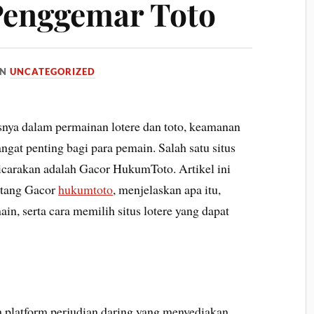
Penggemar Toto
IN
UNCATEGORIZED
snya dalam permainan lotere dan toto, keamanan
ngat penting bagi para pemain. Salah satu situs
icarakan adalah Gacor HukumToto. Artikel ini
ntang Gacor
hukumtoto
, menjelaskan apa itu,
ain, serta cara memilih situs lotere yang dapat
platform perjudian daring yang menyediakan