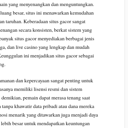
main yang menyenangkan dan menguntungkan.
eluang besar, situs ini menawarkan kemudahan
n taruhan. Keberadaan situs gacor sangat
angan secara konsisten, berkat sistem yang
, banyak situs gacor menyediakan berbagai jenis
raga, dan live casino yang lengkap dan mudah
Keunggulan ini menjadikan situs gacor sebagai
ng.
eamanan dan kepercayaan sangat penting untuk
iasanya memiliki lisensi resmi dan sistem
 demikian, pemain dapat merasa tenang saat
tanpa khawatir data pribadi atau dana mereka
mosi menarik yang ditawarkan juga menjadi daya
 lebih besar untuk mendapatkan keuntungan