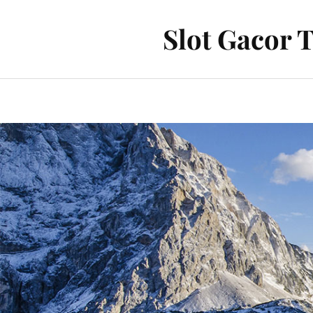
Slot Gacor 